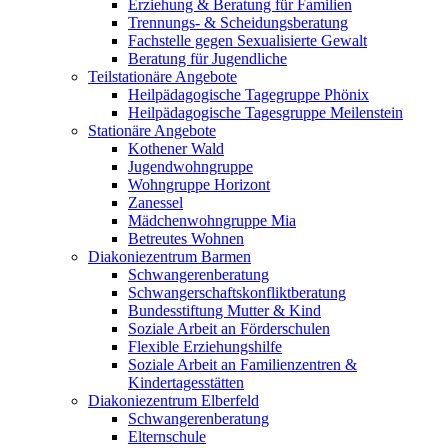
Erziehung & Beratung für Familien
Trennungs- & Scheidungsberatung
Fachstelle gegen Sexualisierte Gewalt
Beratung für Jugendliche
Teilstationäre Angebote
Heilpädagogische Tagegruppe Phönix
Heilpädagogische Tagesgruppe Meilenstein
Stationäre Angebote
Kothener Wald
Jugendwohngruppe
Wohngruppe Horizont
Zanessel
Mädchenwohngruppe Mia
Betreutes Wohnen
Diakoniezentrum Barmen
Schwangerenberatung
Schwangerschafts­konfliktberatung
Bundesstiftung Mutter & Kind
Soziale Arbeit an Förderschulen
Flexible Erziehungshilfe
Soziale Arbeit an Familienzentren &
Kindertagesstätten
Diakoniezentrum Elberfeld
Schwangerenberatung
Elternschule