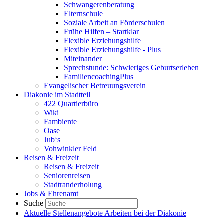
Schwangerenberatung
Elternschule
Soziale Arbeit an Förderschulen
Frühe Hilfen – Startklar
Flexible Erziehungshilfe
Flexible Erziehungshilfe - Plus
Miteinander
Sprechstunde: Schwieriges Geburtserleben
FamiliencoachingPlus
Evangelischer Betreuungsverein
Diakonie im Stadtteil
422 Quartierbüro
Wiki
Fambiente
Oase
Jub‘s
Vohwinkler Feld
Reisen & Freizeit
Reisen & Freizeit
Seniorenreisen
Stadtranderholung
Jobs & Ehrenamt
Suche
Aktuelle Stellenangebote
Arbeiten bei der Diakonie