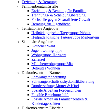
Erziehung & Beratung
Familienberatungsstelle
Erziehung & Beratung für Familien
Trennungs- & Scheidungsberatung
Fachstelle gegen Sexualisierte Gewalt
Beratung für Jugendliche
Teilstationäre Angebote
Heilpädagogische Tagegruppe Phönix
Heilpädagogische Tagesgruppe Meilenstein
Stationäre Angebote
Kothener Wald
Jugendwohngruppe
Wohngruppe Horizont
Zanessel
Mädchenwohngruppe Mia
Betreutes Wohnen
Diakoniezentrum Barmen
Schwangerenberatung
Schwangerschafts&shy;konfliktberatung
Bundesstiftung Mutter & Kind
Soziale Arbeit an Förderschulen
Flexible Erziehungshilfe
Soziale Arbeit an Familienzentren &
Kindertagesstätten
Diakoniezentrum Elberfeld