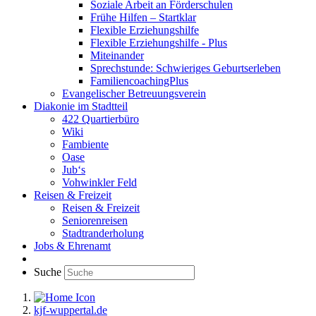
Soziale Arbeit an Förderschulen
Frühe Hilfen – Startklar
Flexible Erziehungshilfe
Flexible Erziehungshilfe - Plus
Miteinander
Sprechstunde: Schwieriges Geburtserleben
FamiliencoachingPlus
Evangelischer Betreuungsverein
Diakonie im Stadtteil
422 Quartierbüro
Wiki
Fambiente
Oase
Jub‘s
Vohwinkler Feld
Reisen & Freizeit
Reisen & Freizeit
Seniorenreisen
Stadtranderholung
Jobs & Ehrenamt
Suche
kjf-wuppertal.de