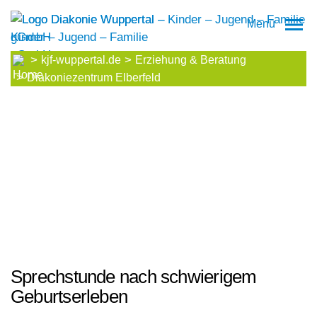
Menü
kjf-wuppertal.de
Erziehung & Beratung
Diakoniezentrum Elberfeld
Sprechstunde nach schwierigem
Geburtserleben