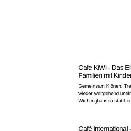
Cafe KiWi - Das E
Familien mit Kinde
Gemeinsam Klönen, Tref
wieder weitgehend unei
Wichlinghausen stattfin
Café international