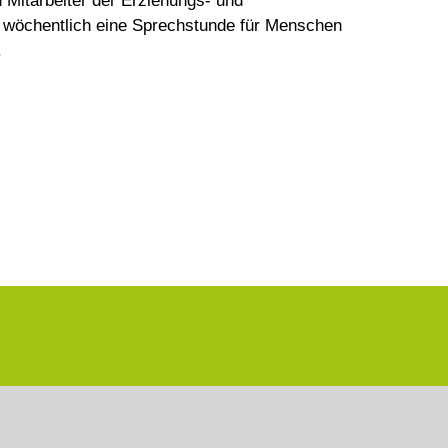
d Mitarbeiter der Erziehungs- und
n wöchentlich eine Sprechstunde für Menschen
.