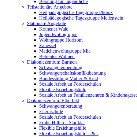
Beratung für Jugendliche
Teilstationäre Angebote
Heilpädagogische Tagegruppe Phönix
Heilpädagogische Tagesgruppe Meilenstein
Stationäre Angebote
Kothener Wald
Jugendwohngruppe
Wohngruppe Horizont
Zanessel
Mädchenwohngruppe Mia
Betreutes Wohnen
Diakoniezentrum Barmen
Schwangerenberatung
Schwangerschafts­konfliktberatung
Bundesstiftung Mutter & Kind
Soziale Arbeit an Förderschulen
Flexible Erziehungshilfe
Soziale Arbeit an Familienzentren & Kindertagesst
Diakoniezentrum Elberfeld
Schwangerenberatung
Elternschule
Soziale Arbeit an Förderschulen
Frühe Hilfen – Startklar
Flexible Erziehungshilfe
Flexible Erziehungshilfe - Plus