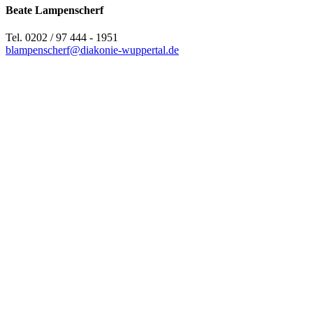
Beate Lampenscherf
Tel. 0202 / 97 444 - 1951
blampenscherf@diakonie-wuppertal.de