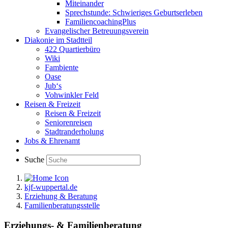
Miteinander
Sprechstunde: Schwieriges Geburtserleben
FamiliencoachingPlus
Evangelischer Betreuungsverein
Diakonie im Stadtteil
422 Quartierbüro
Wiki
Fambiente
Oase
Jub‘s
Vohwinkler Feld
Reisen & Freizeit
Reisen & Freizeit
Seniorenreisen
Stadtranderholung
Jobs & Ehrenamt
Suche
kjf-wuppertal.de
Erziehung & Beratung
Familienberatungsstelle
Erziehungs- & Familienberatung