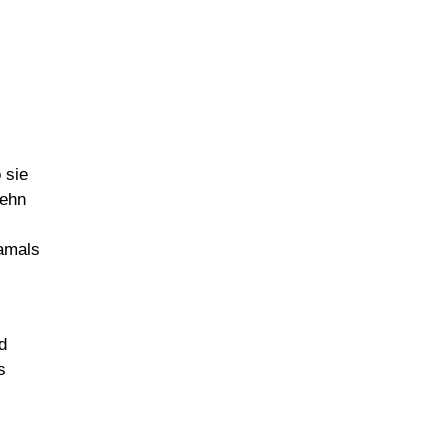
 sie
Zehn
s
damals
d
s