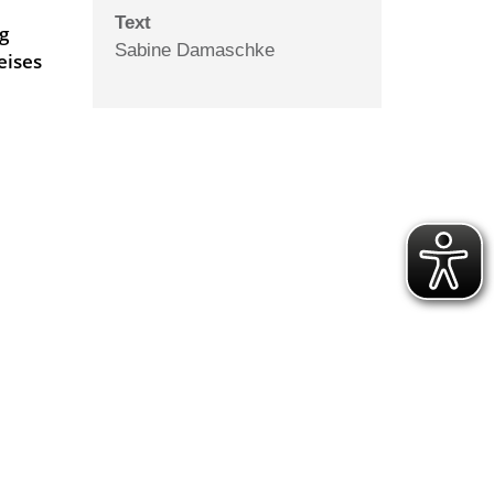
Text
g
Sabine Damaschke
eises