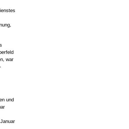
ienstes
fnung,
s
berfeld
en, war
-
men und
uar
 Januar